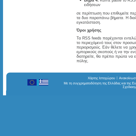
Βήμα 4:
Κάντε paste το RSS
ειδήσεων
σε περίπτωση που επιθυμείτε περ
τα δυο παραπάνω βήματα. Η διαδι
εγκατάσταση.
Όροι χρήσης
Τα RSS feeds παρέχονται εντελώ
το περιεχόμενό τους στον προσω
περιορισμούς. Εάν θέλετε να χρη
εμπορικούς σκοπούς ή να την εν
διατηρείτε, θα πρέπει πρώτα να ε
πύλης.
Χάρτης Ιστοχώρου
Ανακοίνωσ
Με τη συγχρηματοδότηση της Ελλάδας και της 
Σχεδιασ