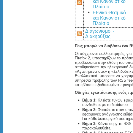
και Κανονιστικό
Πλαίσιο
Εθνικό Θεσμικό
και Κανονιστικό
Πλαίσιο
Διαγωνισμοί -
Διακηρύξεις
Πως μπορώ να διαβάσω ένα R
Οι σύγχρονοι φυλλομετρητές, για 
Firefox 2, υποστηρίζουν το πρότ
προβάλλεται στην οθόνη του υπο
αποθηκεύσετε την ηλεκτρονική δ
«Αγαπημένα σας» ή «Σελιδοδείκτ
Εναλλακτικά, μπορείτε να χρησιμ
υπηρεσία προβολής των RSS feed
κατεβάσετε εξειδικευμένα προγρά
Οδηγίες εγκατάστασης ενός π
Βήμα 1:
Κλείστε τυχών εφαρμ
συνδεθείτε με το διαδίκτυο.
Βήμα 2:
Φορτώστε στον υπολ
εφαρμογές ανάγνωσης ειδήσ
Για κάθε λειτουργικό σύστημ
Βήμα 3:
Κάντε copy το RSS f
παρακολουθείτε.