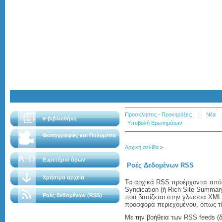
Προσκλήσεις - Προκηρύξεις
|
Νέα
e-βιβλιοθήκη
Υποβολή Ερωτημάτων
Φωτογραφίες και Πολυμέσα
Αρχική σελίδα
>
Ευρετήριο όρων
Ροές Δεδομένων RSS
Χρήσιμα αρχεία
Τα αρχικά RSS προέρχονται από τ
Syndication (ή Rich Site Summa
Ροές δεδομένων (RSS)
που βασίζεται στην γλώσσα XML 
προσφορά περιεχομένου, όπως τί
Με την βοήθεια των RSS feeds (