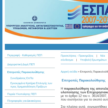
Περιγραφή - Καθορισμός ΠΕΠ
Προσκλήσεις - Προκηρύξεις
|
Νέα
σύνδεσμοι
|
Υποβολή Ερωτημάτων
Διαχειριστική Δομή ΠΕΠ
Αρχική σελίδα
>
Επιτροπές Παρακολού
Επιτροπές Παρακολούθησης
Συνεδριάσεις ΕπΠα
Επιτροπές Παρακολούθησης
Εγκεκριμένα Κριτήρια Επιλογής των
προς Χρηματοδότηση Πράξεων
Η
παρακολούθηση της αποτελεσ
υλοποίησης των Επιχειρησια
Πορεία Υλοποίησης ΠΕΠ
με το άρθρο 12 του ν. 3614/200
που συστήνεται για το σκοπό αυ
Πληροφορίες για Δικαιούχους
Στα πλαίσια αυτά, συγκροτήθηκ