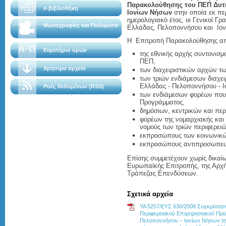
Παρακολούθησης του ΠΕΠ Δυτι
e-βιβλιοθήκη
Ιονίων Νήσων
στην οποία εκ πε
ημερολογιακό έτος, οι Γενικοί Γρ
Φωτογραφίες και Πολυμέσα
Ελλάδας, Πελοποννήσου και Ιο
Η Επιτροπή Παρακολούθησης απ
Ευρετήριο όρων
της εθνικής αρχής συντονισμο
ΠΕΠ,
Χρήσιμα αρχεία
των διαχειριστικών αρχών 
των τριών ενδιάμεσων διαχε
Ελλάδας - Πελοποννήσου - 
Ροές δεδομένων (RSS)
των ενδιάμεσων φορέων που δ
Προγράμματος,
δημόσιων, κεντρικών και πε
φορέων της νομαρχιακής και 
νομούς των τριών περιφερειώ
εκπροσώπους των κοινωνικών
εκπροσώπους αντιπροσωπευ
Επίσης συμμετέχουν χωρίς δικαί
Ευρωπαϊκής Επιτροπής, της Αρχ
Τράπεζας Επενδύσεων.
Σχετικά αρχεία
ΥΑ 5257/ΕΥΣ 630/2008 Συγκρότησ
Περιφερειακού Επιχειρησιακού Προ
Πελοποννήσου − Ιονίων Νήσων τη