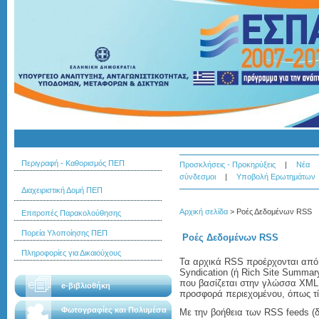
Περιγραφή - Καθορισμός ΠΕΠ
Προσκλήσεις - Προκηρύξεις
|
Νέα
σύνδεσμοι
|
Υποβολή Ερωτημάτων
Διαχειριστική Δομή ΠΕΠ
Αρχική σελίδα
>
Ροές Δεδομένων RSS
Επιτροπές Παρακολούθησης
Πορεία Υλοποίησης ΠΕΠ
Ροές Δεδομένων RSS
Πληροφορίες για Δικαιούχους
Τα αρχικά RSS προέρχονται από τ
Syndication (ή Rich Site Summa
που βασίζεται στην γλώσσα XML 
e-βιβλιοθήκη
προσφορά περιεχομένου, όπως τί
Φωτογραφίες και Πολυμέσα
Με την βοήθεια των RSS feeds (