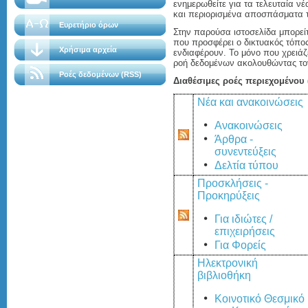
ενημερωθείτε για τα τελευταία νέ
και περιορισμένα αποσπάσματα τ
Ευρετήριο όρων
Στην παρούσα ιστοσελίδα μπορείτ
που προσφέρει ο δικτυακός τόπος
Χρήσιμα αρχεία
ενδιαφέρουν. Το μόνο που χρειάζε
ροή δεδομένων ακολουθώντας τον
Ροές δεδομένων (RSS)
Διαθέσιμες ροές περιεχομένου
Νέα και ανακοινώσεις
Ανακοινώσεις
Άρθρα -
συνεντεύξεις
Δελτία τύπου
Προσκλήσεις -
Προκηρύξεις
Για ιδιώτες /
επιχειρήσεις
Για Φορείς
Ηλεκτρονική
βιβλιοθήκη
Κοινοτικό Θεσμικό