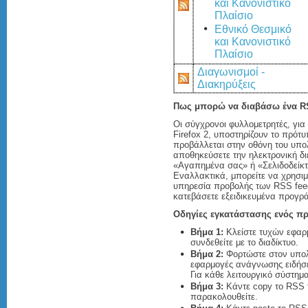
και Κανονιστικό
Πλαίσιο
Εθνικό Θεσμικό
και Κανονιστικό
Πλαίσιο
Διαγωνισμοί -
Διακηρύξεις
Πως μπορώ να διαβάσω ένα R
Οι σύγχρονοι φυλλομετρητές, για 
Firefox 2, υποστηρίζουν το πρότ
προβάλλεται στην οθόνη του υπο
αποθηκεύσετε την ηλεκτρονική δ
«Αγαπημένα σας» ή «Σελιδοδείκτ
Εναλλακτικά, μπορείτε να χρησιμ
υπηρεσία προβολής των RSS feed
κατεβάσετε εξειδικευμένα προγρά
Οδηγίες εγκατάστασης ενός π
Βήμα 1:
Κλείστε τυχών εφαρμ
συνδεθείτε με το διαδίκτυο.
Βήμα 2:
Φορτώστε στον υπολ
εφαρμογές ανάγνωσης ειδήσ
Για κάθε λειτουργικό σύστημ
Βήμα 3:
Κάντε copy το RSS f
παρακολουθείτε.