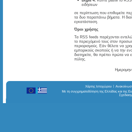
Βήμα 4:
Κάντε paste το RSS
ειδήσεων
σε περίπτωση που επιθυμείτε περ
τα δυο παραπάνω βήματα. Η διαδι
εγκατάσταση.
Όροι χρήσης
Τα RSS feeds παρέχονται εντελώ
το περιεχόμενό τους στον προσω
περιορισμούς. Εάν θέλετε να χρη
εμπορικούς σκοπούς ή να την εν
διατηρείτε, θα πρέπει πρώτα να ε
πύλης.
Ημερομηνί
Χάρτης Ιστοχώρου
Ανακοίνωσ
Με τη συγχρηματοδότηση της Ελλάδας και της 
Σχεδιασ