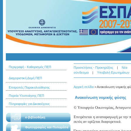
Περιγραφή - Καθορισμός ΠΕΠ
Προσκλήσεις - Προκηρύξεις
|
Νέα
σύνδεσμοι
|
Υποβολή Ερωτημάτων
Διαχειριστική Δομή ΠΕΠ
Αρχική σελίδα
>
Ανακοίνωση νομικής φ
Επιτροπές Παρακολούθησης
Πορεία Υλοποίησης ΠΕΠ
Ανακοίνωση νομικής φύσης
Πληροφορίες για Δικαιούχους
© Υπουργείο Οικονομίας, Ανταγωνισ
Επιτρέπεται η αναπαραγωγή με την π
e-βιβλιοθήκη
εκτός αν ορίζεται διαφορετικά.
Φωτογραφίες και Πολυμέσα
Όταν απαιτείται προηγούμενη έγκρι