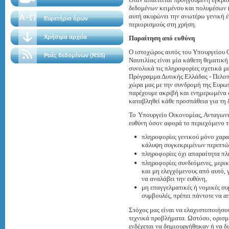
δεδομένων κειμένου και πολυμέσων (
αυτή ακυρώνει την ανωτέρω γενική έ
Ευρετήριο όρων
περιορισμούς στη χρήση.
Χρήσιμα αρχεία
Παραίτηση από ευθύνη
Ο ιστοχώρος αυτός του Υπουργείου 
Ροές δεδομένων (RSS)
Ναυτιλίας είναι μία κάθετη θεματική
συνολικά τις πληροφορίες σχετικά μ
Πρόγραμμα Δυτικής Ελλάδας - Πελο
χώρα μας με την συνδρομή της Ευρω
παρέχουμε ακριβή και ενημερωμένα 
καταβληθεί κάθε προσπάθεια για τη 
To
Υπουργείο Οικονομίας, Ανταγωνισ
ευθύνη όσον αφορά το περιεχόμενο 
πληροφορίες γενικού μόνο χαρα
κάλυψη συγκεκριμένων περιπτ
πληροφορίες όχι απαραίτητα πλή
πληροφορίες συνδεόμενες, μερικ
και μη ελεγχόμενους από αυτό, 
να αναλάβει την ευθύνη,
μη επαγγελματικές ή νομικές συ
συμβουλές, πρέπει πάντοτε να απ
Στόχος μας είναι να ελαχιστοποιήσο
τεχνικά προβλήματα. Ωστόσο, ορισμ
ενδέχεται να δημιουργήθηκαν ή να 