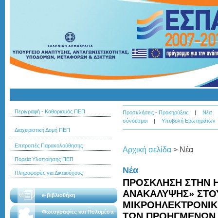
Περιγραφή - Καθορισμός ΠΕΠ
Προσκλήσεις - Προκηρύξεις
|
Νέα
σύνδεσμοι
|
Υποβολή Ερωτημάτων
Διαχειριστική Δομή ΠΕΠ
Επιτροπές Παρακολούθησης
Αρχική σελίδα
>
Νέα
Πορεία Υλοποίησης ΠΕΠ
Νέα
Πληροφορίες για Δικαιούχους
ΠΡΟΣΚΛΗΣΗ ΣΤΗΝ Η
ΑΝΑΚΑΛΥΨΗΣ» ΣΤΟΥ
e-βιβλιοθήκη
ΜΙΚΡΟΗΛΕΚΤΡΟΝΙΚΗ
Φωτογραφίες και Πολυμέσα
ΤΩΝ ΠΡΟΗΓΜΕΝΩΝ 