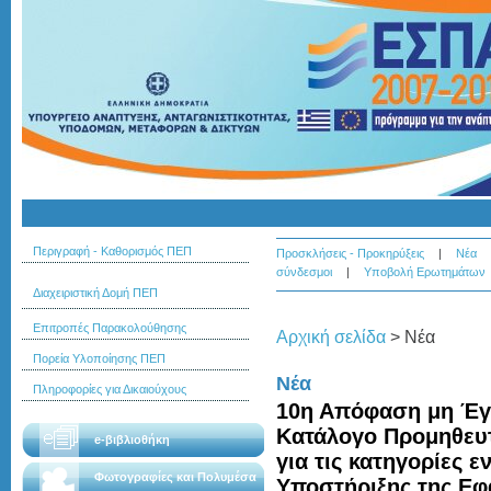
Περιγραφή - Καθορισμός ΠΕΠ
Προσκλήσεις - Προκηρύξεις
|
Νέα
σύνδεσμοι
|
Υποβολή Ερωτημάτων
Διαχειριστική Δομή ΠΕΠ
Επιτροπές Παρακολούθησης
Αρχική σελίδα
>
Νέα
Πορεία Υλοποίησης ΠΕΠ
Νέα
Πληροφορίες για Δικαιούχους
10η Απόφαση μη Έγκ
Κατάλογο Προμηθευ
e-βιβλιοθήκη
για τις κατηγορίες 
Φωτογραφίες και Πολυμέσα
Υποστήριξης της Εφ