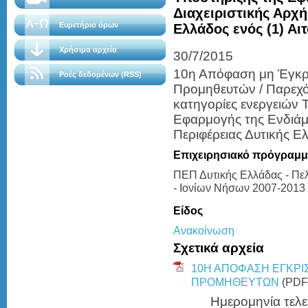
Διαχειριστικής Αρχή
Ευρετήριο όρων
Ελλάδος ενός (1) Αι
Χρήσιμα αρχεία
30/7/2015
10η Απόφαση μη Έγκρι
Ροές δεδομένων (RSS)
Προμηθευτών / Παρεχόν
κατηγορίες ενεργειών 
Εφαρμογής της Ενδιάμε
Περιφέρειας Δυτικής Ελ
Επιχειρησιακό πρόγραμ
ΠΕΠ Δυτικής Ελλάδας - Π
- Ιονίων Νήσων 2007-2013
Είδος
Ανακοίνωση
Σχετικά αρχεία
10Η ΑΠΟΦΑΣΗ ΕΓΚΡΙ
ΠΡΟΜΗΘΕΥΤΩΝ
(PDF 
Ημερομηνία τελε