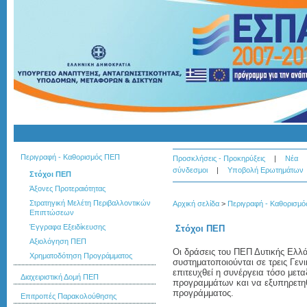
Περιγραφή - Καθορισμός ΠΕΠ
Προσκλήσεις - Προκηρύξεις
|
Νέα
σύνδεσμοι
|
Υποβολή Ερωτημάτων
Στόχοι ΠΕΠ
Άξονες Προτεραιότητας
Στρατηγική Μελέτη Περιβαλλοντικών
Αρχική σελίδα
>
Περιγραφή - Καθορισμ
Επιπτώσεων
Έγγραφα Εξειδίκευσης
Στόχοι ΠΕΠ
Αξιολόγηση ΠΕΠ
Οι δράσεις του ΠΕΠ Δυτικής Ελλ
Χρηματοδότηση Προγράμματος
συστηματοποιούνται σε τρεις Γεν
επιτευχθεί η συνέργεια τόσο μετ
Διαχειριστική Δομή ΠΕΠ
προγραμμάτων και να εξυπηρετηθ
προγράμματος.
Επιτροπές Παρακολούθησης