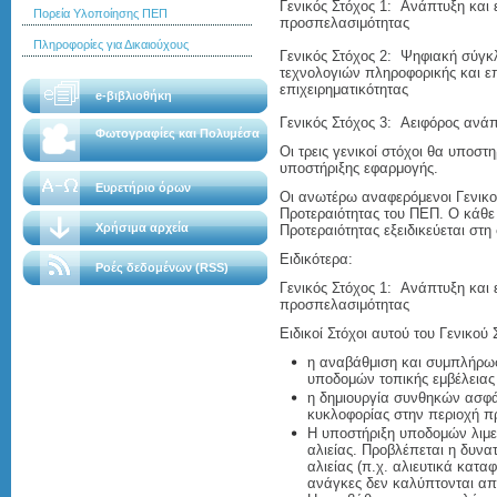
Γενικός Στόχος 1: Ανάπτυξη και
Πορεία Υλοποίησης ΠΕΠ
προσπελασιμότητας
Πληροφορίες για Δικαιούχους
Γενικός Στόχος 2: Ψηφιακή σύγκλ
τεχνολογιών πληροφορικής και ε
επιχειρηματικότητας
e-βιβλιοθήκη
Γενικός Στόχος 3: Αειφόρος ανάπ
Φωτογραφίες και Πολυμέσα
Οι τρεις γενικοί στόχοι θα υποστ
υποστήριξης εφαρμογής.
Ευρετήριο όρων
Οι ανωτέρω αναφερόμενοι Γενικοί 
Προτεραιότητας του ΠΕΠ. Ο κάθε 
Χρήσιμα αρχεία
Προτεραιότητας εξειδικεύεται στη
Ειδικότερα:
Ροές δεδομένων (RSS)
Γενικός Στόχος 1: Ανάπτυξη και
προσπελασιμότητας
Ειδικοί Στόχοι αυτού του Γενικού 
η αναβάθμιση και συμπλήρω
υποδομών τοπικής εμβέλειας
η δημιουργία συνθηκών ασφά
κυκλοφορίας στην περιοχή π
Η υποστήριξη υποδομών λιμε
αλιείας. Προβλέπεται η δυν
αλιείας (π.χ. αλιευτικά καταφ
ανάγκες δεν καλύπτονται από