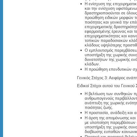
Η ενίσχυση της επιχειρηματι
και την ενίσχυση υφιστάμεν
δραστηριοποιούνται σε όλους 
προώθηση ειδικών μορφών τ
ποιότητας και γενικά την επ
επιχειρηματικής δραστηριότη
εφαρμοσμένης έρευνας και τ
επιχειρηματικότητας και και
τοπικών παραδοσιακών κλάδ
κλάδους υψηλότερης προστιθ
Ο εμπλουτισμός παρεμβάσεω
υποστήριξη της χωρικής συν
δυνατοτήτων της χωρικής ενό
κλάδων.
Η προώθηση επενδυτικών σχ
Γενικός Στόχος 3: Αειφόρος ανάπ
Ειδικοί Στόχοι αυτού του Γενικού 
Η βελτίωση των συνθηκών πρ
ανθρωπογενούς περιβάλλοντ
ανάπτυξη της χωρικής ενότητ
ποιότητας ζωής.
Η προστασία, ανάδειξη και α
Η άρση της απομόνωσης και 
με υλοποίηση παρεμβάσεων 
υποστήριξη της χωρικής συνο
διαβίωσης ευπαθών κοινωνι
Ποιοτική και ποσοτική βελτ