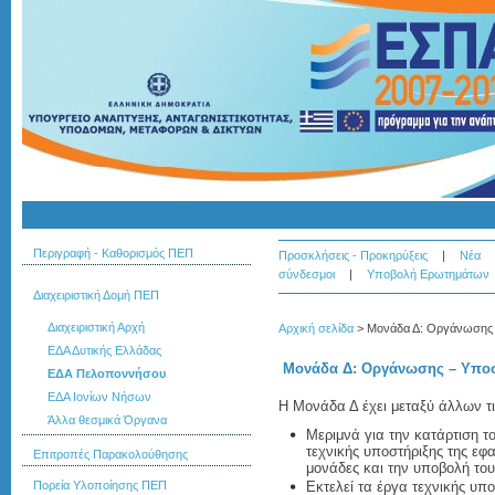
Περιγραφή - Καθορισμός ΠΕΠ
Προσκλήσεις - Προκηρύξεις
|
Νέα
σύνδεσμοι
|
Υποβολή Ερωτημάτων
Διαχειριστική Δομή ΠΕΠ
Διαχειριστική Αρχή
Αρχική σελίδα
>
Μονάδα Δ: Οργάνωσης 
ΕΔΑ Δυτικής Ελλάδας
Μονάδα Δ: Οργάνωσης – Υπο
ΕΔΑ Πελοποννήσου
ΕΔΑ Ιονίων Νήσων
Η Μονάδα Δ έχει μεταξύ άλλων τι
Άλλα θεσμικά Όργανα
Μεριμνά για την κατάρτιση τ
τεχνικής υποστήριξης της εφ
Επιτροπές Παρακολούθησης
μονάδες και την υποβολή του
Πορεία Υλοποίησης ΠΕΠ
Εκτελεί τα έργα τεχνικής υπ