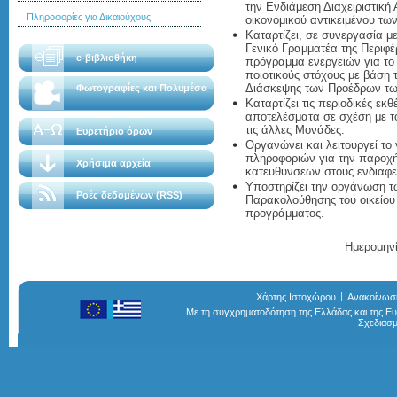
την Ενδιάμεση Διαχειριστική 
Πληροφορίες για Δικαιούχους
οικονομικού αντικειμένου τω
Καταρτίζει, σε συνεργασία μ
Γενικό Γραμματέα της Περιφέ
e-βιβλιοθήκη
πρόγραμμα ενεργειών για το 
ποιοτικούς στόχους με βάση 
Διάσκεψης των Προέδρων τ
Φωτογραφίες και Πολυμέσα
Καταρτίζει τις περιοδικές εκθ
αποτελέσματα σε σχέση με τ
τις άλλες Μονάδες.
Ευρετήριο όρων
Οργανώνει και λειτουργεί το
πληροφοριών για την παροχ
Χρήσιμα αρχεία
κατευθύνσεων στους ενδιαφε
Υποστηρίζει την οργάνωση τ
Ροές δεδομένων (RSS)
Παρακολούθησης του οικείου
προγράμματος.
Ημερομηνί
Χάρτης Ιστοχώρου
Ανακοίνωσ
Με τη συγχρηματοδότηση της Ελλάδας και της 
Σχεδιασ