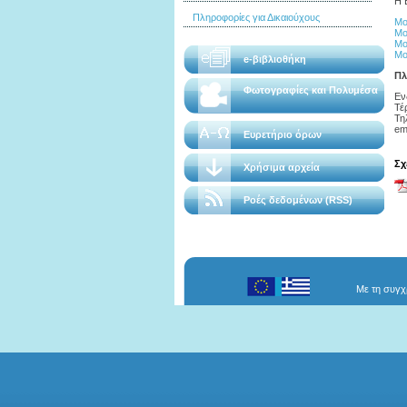
Η 
Πληροφορίες για Δικαιούχους
Μο
Μο
Μο
Μο
e-βιβλιοθήκη
Πλ
Φωτογραφίες και Πολυμέσα
Εν
Τέ
Τη
ema
Ευρετήριο όρων
Σχ
Χρήσιμα αρχεία
Ροές δεδομένων (RSS)
Με τη συγχ