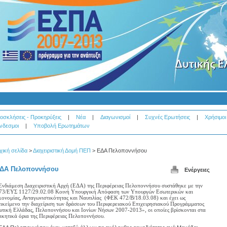
οσκλήσεις - Προκηρύξεις
|
Νέα
|
Διαγωνισμοί
|
Συχνές Ερωτήσεις
|
Χρήσιμοι
νδεσμοι
|
Υποβολή Ερωτημάτων
χική σελίδα
>
Διαχειριστική Δομή ΠΕΠ
>
ΕΔΑ Πελοποννήσου
ΔΑ Πελοποννήσου
Ενέργειες
Ενδιάμεση Διαχειριστική Αρχή (ΕΔΑ) της Περιφέρειας Πελοποννήσου συστάθηκε με την
73/ΕΥΣ 1127/29.02.08 Κοινή Υπουργική Απόφαση των Υπουργών Εσωτερικών και
κονομίας, Ανταγωνιστικότητας και Ναυτιλίας (ΦΕΚ 472/Β/18.03.08) και έχει ως
τικείμενο την διαχείριση των δράσεων του Περιφερειακού Επιχειρησιακού Προγράμματος
υτική Ελλάδας, Πελοποννήσου και Ιονίων Νήσων 2007-2013», οι οποίες βρίσκονται στα
οικητικά όρια της Περιφέρειας Πελοποννήσου.