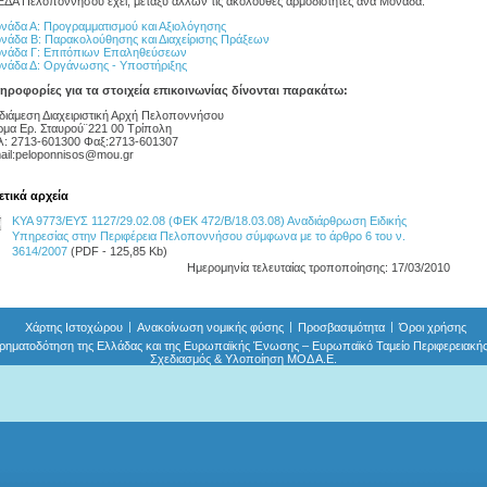
ΕΔΑ Πελοποννήσου έχει, μεταξύ άλλων τις ακόλουθες αρμοδιότητες ανά Μονάδα:
νάδα Α: Προγραμματισμού και Αξιολόγησης
νάδα Β: Παρακολούθησης και Διαχείρισης Πράξεων
νάδα Γ: Επιτόπιων Επαληθεύσεων
νάδα Δ: Οργάνωσης - Υποστήριξης
ηροφορίες για τα στοιχεία επικοινωνίας δίνονται παρακάτω:
διάμεση Διαχειριστική Αρχή Πελοποννήσου
ρμα Ερ. Σταυρού¨221 00 Τρίπολη
λ: 2713-601300 Φαξ:2713-601307
il:
peloponnisos@mou.gr
ετικά αρχεία
ΚΥΑ 9773/ΕΥΣ 1127/29.02.08 (ΦΕΚ 472/Β/18.03.08) Αναδιάρθρωση Ειδικής
Υπηρεσίας στην Περιφέρεια Πελοποννήσου σύμφωνα με το άρθρο 6 του ν.
3614/2007
(PDF - 125,85 Kb)
Ημερομηνία τελευταίας τροποποίησης: 17/03/2010
Χάρτης Ιστοχώρου
Ανακοίνωση νομικής φύσης
Προσβασιμότητα
Όροι χρήσης
ρηματοδότηση της Ελλάδας και της Ευρωπαϊκής Ένωσης – Ευρωπαϊκό Ταμείο Περιφερειακή
Σχεδιασμός & Yλοποίηση ΜΟΔ Α.Ε.