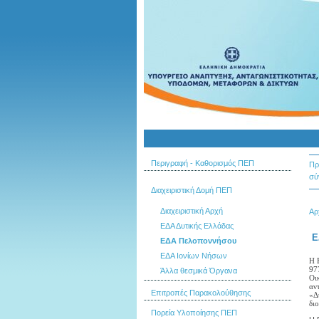
Περιγραφή - Καθορισμός ΠΕΠ
Πρ
σύ
Διαχειριστική Δομή ΠΕΠ
Διαχειριστική Αρχή
Αρ
ΕΔΑ Δυτικής Ελλάδας
Ε
ΕΔΑ Πελοποννήσου
ΕΔΑ Ιονίων Νήσων
Η 
97
Άλλα θεσμικά Όργανα
Οι
αν
Επιτροπές Παρακολούθησης
«Δ
δι
Πορεία Υλοποίησης ΠΕΠ