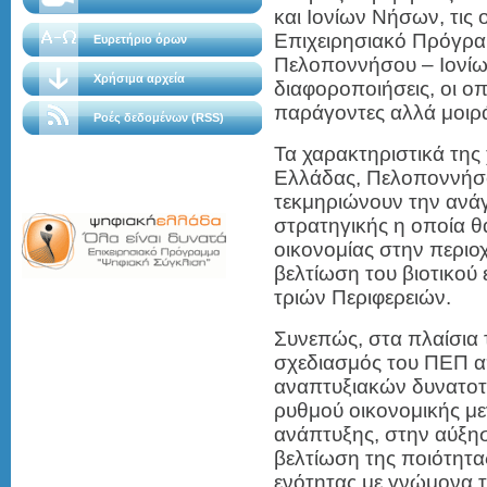
και Ιονίων Νήσων, τις
Επιχειρησιακό Πρόγρα
Ευρετήριο όρων
Πελοποννήσου – Ιονί
Χρήσιμα αρχεία
διαφοροποιήσεις, οι ο
παράγοντες αλλά μοιρά
Ροές δεδομένων (RSS)
Τα χαρακτηριστικά της
Ελλάδας, Πελοποννήσ
τεκμηριώνουν την ανά
στρατηγικής η οποία θ
οικονομίας στην περιο
βελτίωση του βιοτικού
τριών Περιφερειών.
Συνεπώς, στα πλαίσια 
σχεδιασμός του ΠΕΠ α
αναπτυξιακών δυνατοτ
ρυθμού οικονομικής με
ανάπτυξης, στην αύξη
βελτίωση της ποιότητα
ενότητας με γνώμονα 