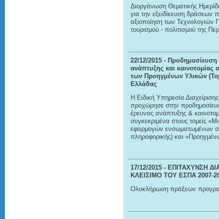
Διοργάνωση Θεματικής Ημερίδ
για την εξειδίκευση δράσεων 
αξιοποίηση των Τεχνολογιών Π
τουρισμού - πολιτισμού της Π
22/12/2015
- Προδημοσίευση 
ανάπτυξης και καινοτομίας σ
των Προηγμένων Υλικών (Τομ
Ελλάδας
Η Ειδική Υπηρεσία Διαχείριση
προχώρησε στην προδημοσίευσ
έρευνας ανάπτυξης & καινοτομί
συγκεκριμένα στους τομείς «Μ
εφαρμογών ενσωματωμένων συ
πληροφορικής) και «Προηγμέν
17/12/2015
- ΕΠΙΤΑΧΥΝΣΗ ΔΙ
ΚΛΕΙΣΙΜΟ ΤΟΥ ΕΣΠΑ 2007-2
Ολοκλήρωση πράξεων προγραμ