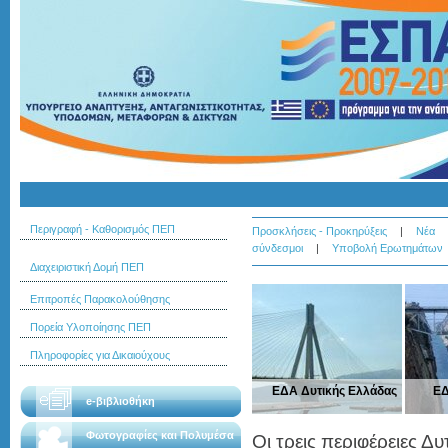
Περιγραφή - Καθορισμός ΠΕΠ
Προσκλήσεις - Προκηρύξεις
|
Νέα
σύνδεσμοι
|
Υποβολή Ερωτημάτων
Διαχειριστική Δομή ΠΕΠ
Επιτροπές Παρακολούθησης
Πορεία Υλοποίησης ΠΕΠ
Πληροφορίες για Δικαιούχους
ΕΔΑ Δυτικής Ελλάδας
ΕΔ
e-βιβλιοθήκη
Φωτογραφίες και Πολυμέσα
Οι τρεις περιφέρειες 